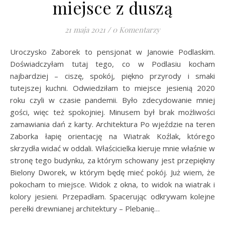
miejsce z duszą
21 maja 2021
/
0 Komentarzy
Uroczysko Zaborek to pensjonat w Janowie Podlaskim.
Doświadczyłam tutaj tego, co w Podlasiu kocham
najbardziej – ciszę, spokój, piękno przyrody i smaki
tutejszej kuchni. Odwiedziłam to miejsce jesienią 2020
roku czyli w czasie pandemii. Było zdecydowanie mniej
gości, więc też spokojniej. Minusem był brak możliwości
zamawiania dań z karty. Architektura Po wjeździe na teren
Zaborka łapię orientację na Wiatrak Koźlak, którego
skrzydła widać w oddali. Właścicielka kieruje mnie właśnie w
stronę tego budynku, za którym schowany jest przepiękny
Bielony Dworek, w którym będę mieć pokój. Już wiem, że
pokocham to miejsce. Widok z okna, to widok na wiatrak i
kolory jesieni. Przepadłam. Spacerując odkrywam kolejne
perełki drewnianej architektury – Plebanię…