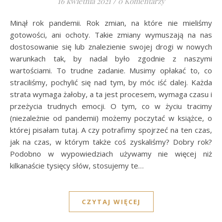
16 kwietnia 2021
/
0 Komentarzy
Minął rok pandemii. Rok zmian, na które nie mieliśmy
gotowości, ani ochoty. Takie zmiany wymuszają na nas
dostosowanie się lub znalezienie swojej drogi w nowych
warunkach tak, by nadal było zgodnie z naszymi
wartościami. To trudne zadanie. Musimy opłakać to, co
straciliśmy, pochylić się nad tym, by móc iść dalej. Każda
strata wymaga żałoby, a ta jest procesem, wymaga czasu i
przeżycia trudnych emocji. O tym, co w życiu tracimy
(niezależnie od pandemii) możemy poczytać w książce, o
której pisałam tutaj. A czy potrafimy spojrzeć na ten czas,
jak na czas, w którym także coś zyskaliśmy? Dobry rok?
Podobno w wypowiedziach używamy nie więcej niż
kilkanaście tysięcy słów, stosujemy te…
CZYTAJ WIĘCEJ