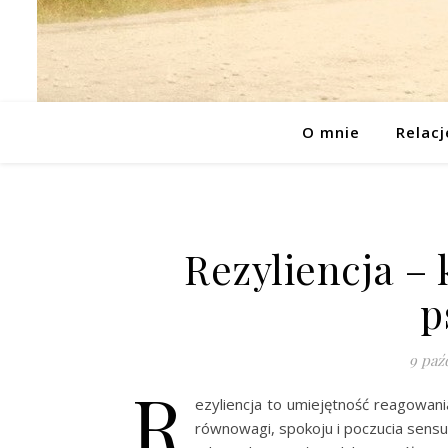
O mnie
Relacj
Rezyliencja – 
p
9 paź
R
ezyliencja to umiejętność reagowani
równowagi, spokoju i poczucia sen