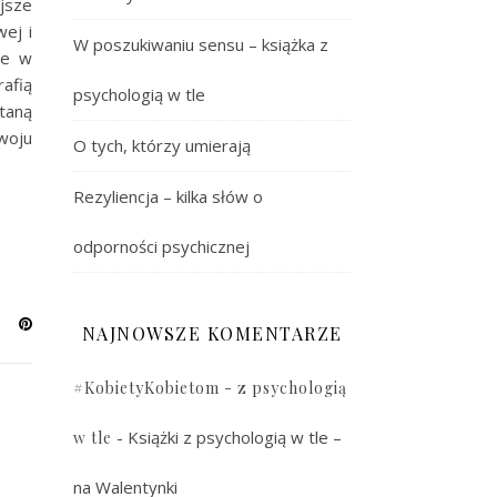
jsze
ej i
W poszukiwaniu sensu – książka z
re w
afią
psychologią w tle
staną
woju
O tych, którzy umierają
Rezyliencja – kilka słów o
odporności psychicznej
NAJNOWSZE KOMENTARZE
#KobietyKobietom - z psychologią
-
Książki z psychologią w tle –
w tle
na Walentynki