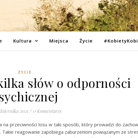
e
Kultura
Miejsca
Życie
#KobietyKob
ŻYCIE
kilka słów o odporności
sychicznej
dziernika 2021
/
0 Komentarzy
a na przeciwności losu w taki sposób, który prowadzi do zacho
su. Takie reagowanie zapobiega zaburzeniom powiązanym ze stre