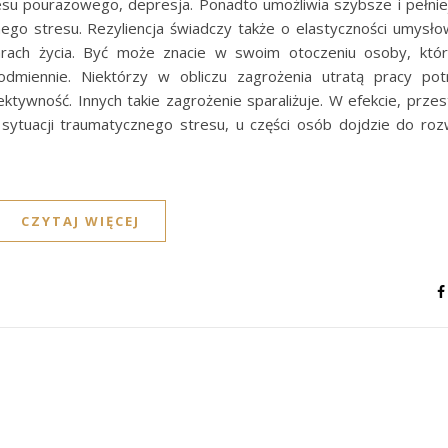
esu pourazowego, depresja. Ponadto umożliwia szybsze i pełnie
ego stresu. Rezyliencja świadczy także o elastyczności umysłow
rach życia. Być może znacie w swoim otoczeniu osoby, któ
dmiennie. Niektórzy w obliczu zagrożenia utratą pracy potr
ektywność. Innych takie zagrożenie sparaliżuje. W efekcie, prze
sytuacji traumatycznego stresu, u części osób dojdzie do roz
CZYTAJ WIĘCEJ