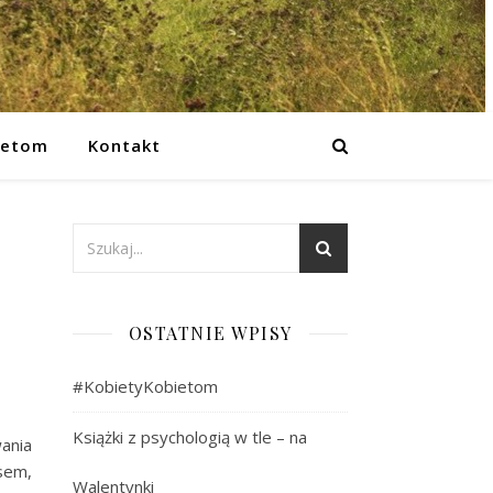
ietom
Kontakt
OSTATNIE WPISY
#KobietyKobietom
Książki z psychologią w tle – na
wania
sem,
Walentynki