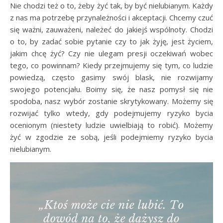
Nie chodzi też o to, żeby żyć tak, by być nielubianym. Każdy
z nas ma potrzebę przynależności i akceptacji. Chcemy czuć
się ważni, zauważeni, należeć do jakiejś wspólnoty. Chodzi
o to, by zadać sobie pytanie czy to jak żyję, jest życiem,
jakim chcę żyć? Czy nie ulegam presji oczekiwań wobec
tego, co powinnam? Kiedy przejmujemy się tym, co ludzie
powiedzą, często gasimy swój blask, nie rozwijamy
swojego potencjału. Boimy się, że nasz pomysł się nie
spodoba, nasz wybór zostanie skrytykowany. Możemy się
rozwijać tylko wtedy, gdy podejmujemy ryzyko bycia
ocenionym (niestety ludzie uwielbiają to robić). Możemy
żyć w zgodzie ze sobą, jeśli podejmiemy ryzyko bycia
nielubianym.