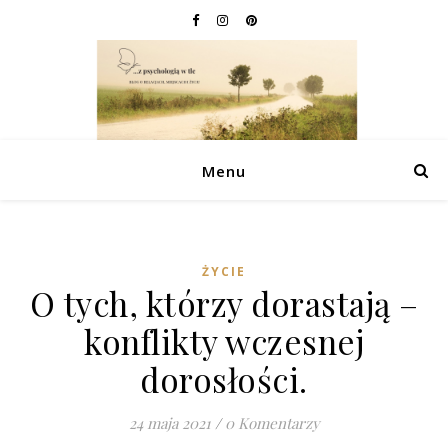
Menu
ŻYCIE
O tych, którzy dorastają –
konflikty wczesnej
dorosłości.
24 maja 2021
/
0 Komentarzy