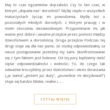
Maj to czas egzaminów dojrzałości. Czy to ten czas, w
którym „dopada nas” dorosłość? Myślę ciepło o wszystkich
maturzystach życząc im powodzenia. Myślę też o
pozostałych młodych dorosłych, z którymi pracuję i w
moim otoczeniu niezawodowym. Przypominacie mi, jak
ważne jest dobre i uważne przejście przez pomost między
dzieciństwem a dorosłością. Droga przejścia Podczas tej
drogi staje się dla nas jasne, że osobą odpowiedzialną za
nasze postępowanie jesteśmy my sami. Skonfrontowanie
się z tym faktem jest bolesne. Od tej pory będziemy nieść
ciężar odpowiedzialności i wolności. To, do czego tak
odważnie kroczyliśmy przez dzieciństwo i okres dorastania
(„ja siama”,„jestem już duży”, „pozwólcie mi decydować!”)
staje się bardzo bliskie, realne i……
CZYTAJ WIĘCEJ