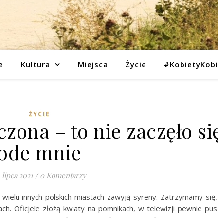
e
Kultura
Miejsca
Życie
#KobietyKob
ŻYCIE
zona – to nie zaczęło si
ode mnie
 lipca 2021
/
0 Komentarzy
 wielu innych polskich miastach zawyją syreny. Zatrzymamy się,
ach. Oficjele złożą kwiaty na pomnikach, w telewizji pewnie pu