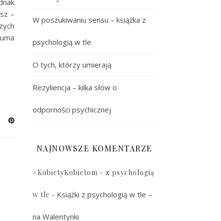
dnak
sz –
W poszukiwaniu sensu – książka z
szych
auma
psychologią w tle
O tych, którzy umierają
Rezyliencja – kilka słów o
odporności psychicznej
NAJNOWSZE KOMENTARZE
#KobietyKobietom - z psychologią
-
Książki z psychologią w tle –
w tle
na Walentynki