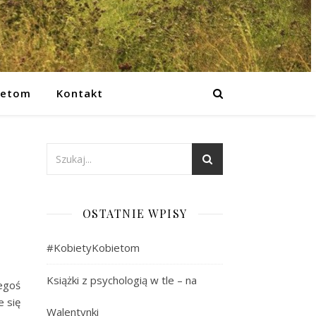
ietom
Kontakt
OSTATNIE WPISY
#KobietyKobietom
Książki z psychologią w tle – na
egoś
e się
Walentynki