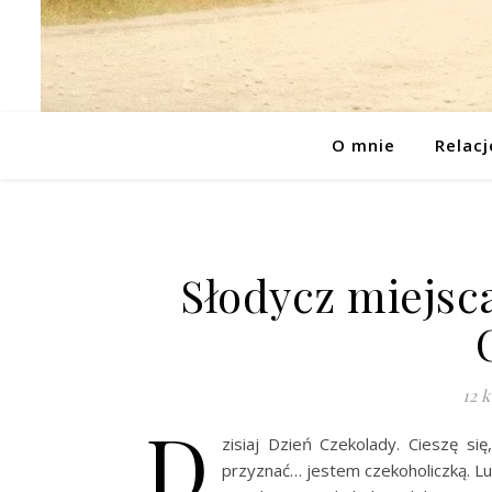
O mnie
Relacj
Słodycz miejsc
12 k
D
zisiaj Dzień Czekolady. Cieszę 
przyznać… jestem czekoholiczką. Lu