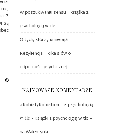
nia.
nie,
W poszukiwaniu sensu – książka z
i. Z
i są
psychologią w tle
obec
O tych, którzy umierają
Rezyliencja – kilka słów o
odporności psychicznej
NAJNOWSZE KOMENTARZE
#KobietyKobietom - z psychologią
-
Książki z psychologią w tle –
w tle
na Walentynki