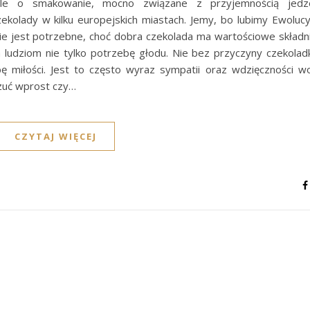
le o smakowanie, mocno związane z przyjemnością jedze
lady w kilku europejskich miastach. Jemy, bo lubimy Ewolucyj
e jest potrzebne, choć dobra czekolada ma wartościowe składnik
 ludziom nie tylko potrzebę głodu. Nie bez przyczyny czekoladk
 miłości. Jest to często wyraz sympatii oraz wdzięczności w
czuć wprost czy…
CZYTAJ WIĘCEJ