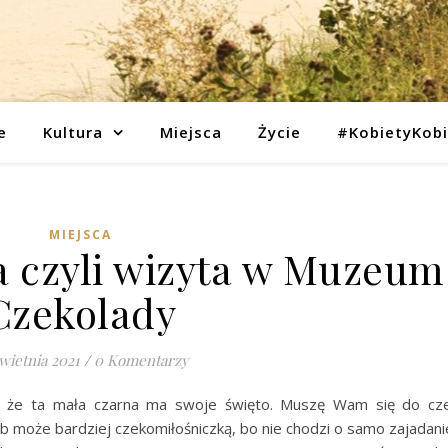
e
Kultura
Miejsca
Życie
#KobietyKob
MIEJSCA
a czyli wizyta w Muzeum
Czekolady
wietnia 2021
/
0 Komentarzy
się, że ta mała czarna ma swoje święto. Muszę Wam się do cz
b może bardziej czekomiłośniczką, bo nie chodzi o samo zajadani