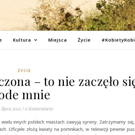
e
Kultura
Miejsca
Życie
#KobietyKob
ŻYCIE
zona – to nie zaczęło si
ode mnie
 lipca 2021
/
0 Komentarzy
 wielu innych polskich miastach zawyją syreny. Zatrzymamy się,
ach. Oficjele złożą kwiaty na pomnikach, w telewizji pewnie pu