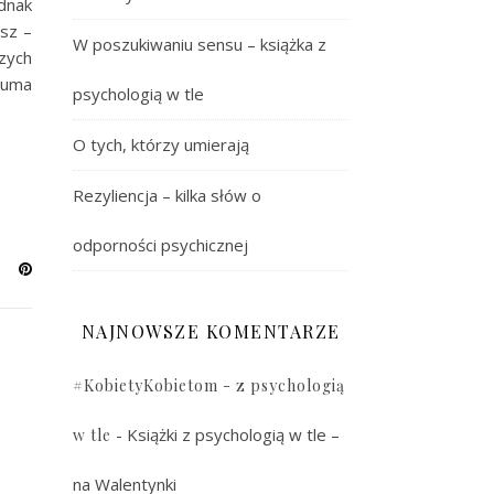
dnak
sz –
W poszukiwaniu sensu – książka z
szych
auma
psychologią w tle
O tych, którzy umierają
Rezyliencja – kilka słów o
odporności psychicznej
NAJNOWSZE KOMENTARZE
#KobietyKobietom - z psychologią
-
Książki z psychologią w tle –
w tle
na Walentynki