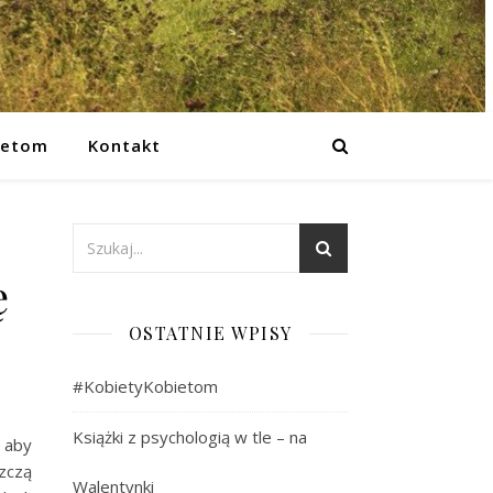
ietom
Kontakt
ę
OSTATNIE WPISY
#KobietyKobietom
Książki z psychologią w tle – na
 aby
szczą
Walentynki