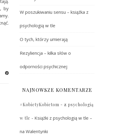
tają.
, by
W poszukiwaniu sensu – książka z
amy.
tnąć.
psychologią w tle
O tych, którzy umierają
Rezyliencja – kilka słów o
odporności psychicznej
NAJNOWSZE KOMENTARZE
#KobietyKobietom - z psychologią
-
Książki z psychologią w tle –
w tle
na Walentynki