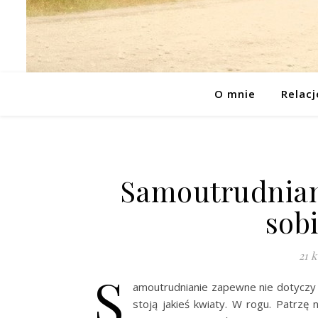
O mnie
Relacj
Samoutrudnian
sob
21 k
S
amoutrudnianie zapewne nie dotyczy 
stoją jakieś kwiaty. W rogu. Patrzę n