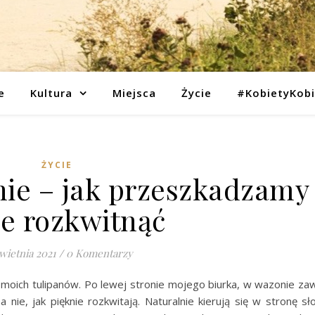
e
Kultura
Miejsca
Życie
#KobietyKob
ŻYCIE
ie – jak przeszkadzamy
ie rozkwitnąć
wietnia 2021
/
0 Komentarzy
moich tulipanów. Po lewej stronie mojego biurka, w wazonie za
a nie, jak pięknie rozkwitają. Naturalnie kierują się w stronę sł