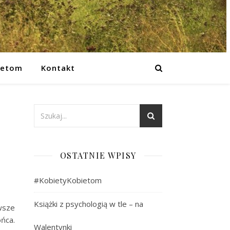
ietom
Kontakt
OSTATNIE WPISY
#KobietyKobietom
Książki z psychologią w tle – na
wsze
ońca.
Walentynki