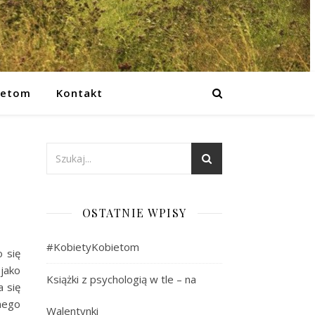
ietom
Kontakt
OSTATNIE WPISY
#KobietyKobietom
 się
jako
Książki z psychologią w tle – na
a się
anego
Walentynki