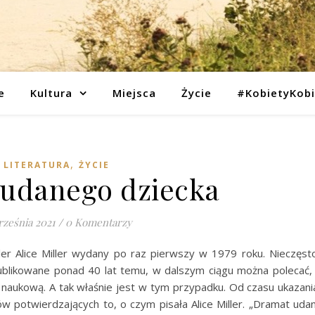
e
Kultura
Miejsca
Życie
#KobietyKob
,
LITERATURA
ŻYCIE
udanego dziecka
rześnia 2021
/
0 Komentarzy
er Alice Miller wydany po raz pierwszy w 1979 roku. Nieczęsto
publikowane ponad 40 lat temu, w dalszym ciągu można polecać, 
naukową. A tak właśnie jest w tym przypadku. Od czasu ukazani
łów potwierdzających to, o czym pisała Alice Miller. „Dramat ud